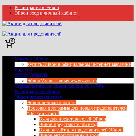
Перейти
Регистрация в Эйвон
к
Эйвон вход в личный кабинет
содержимому
0
Магазин Эйвон
Купить Эйвон в официальном интернет-магазине
Корзина
AVON/ЭЙВОН
Эйвон/Avon главная www.avon.ru
Черная пятница в Эйвон, скидки 50%-70%
Регистрация в Эйвон
Эйвон представителям
Эйвон личный кабинет
Призовая программа для новых представителей
“Легкий старт”
Вход для представителей Эйвон
Эйвон представителям вход
Вход на сайт для представителей Эйвон
Эйвон авторизованный вход